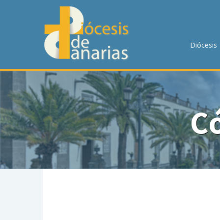
DIÓCESIS
PASTORAL
Diócesis
P. MENOR
CUMPLIMIENTO
TRANSPARENCIA
MANUAL
CÓDIGO DE CONDUCTA
C
HORARIOS DE MISA
NOTICIAS
CONTACTO
BUSCAR EN LA WEB
LLAMA AHORA