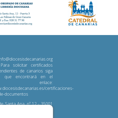
diocesisdecanarias.org
 Para solicitar certificados
endientes de canarios siga
s que encontrará en el
iente enlace:
.diocesisdecanarias.es/certificaciones-
d-de-documentos
e Santa Ana, nº 12 - 35001
 de Gran Canaria