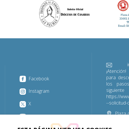
info@
¡Atención!
para desc
Facebook
los paso
sigu
Instagram
https://www
--solicitu
X
Plaza d
YouTube
Las Palmas