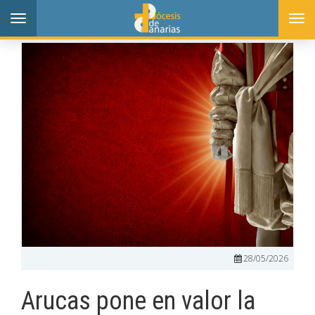
Toggle
Togg
navigation
navi
28/05/2026
Arucas pone en valor la