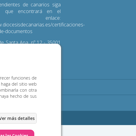
endientes de canarios siga
s que encontrará en el
iente enlace:
.diocesisdecanarias.es/certificaciones-
d-de-documentos
e Santa Ana, nº 12 - 35001
 de Gran Canaria
3 600
frecer funciones de
 haga del sitio web
Noticias
Contacto
ombinarla con otra
 haya hecho de sus
ookies
eb Las Palmas