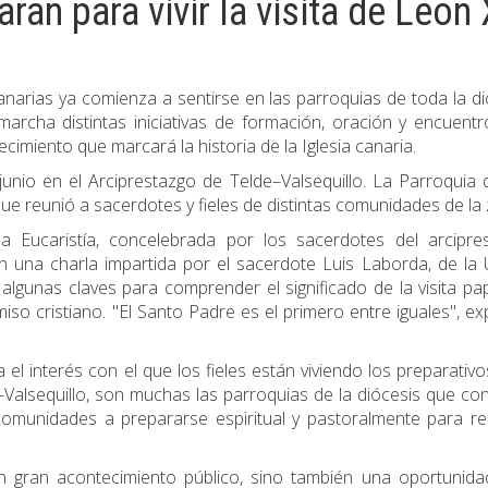
ran para vivir la visita de León
anarias ya comienza a sentirse en las parroquias de toda la di
rcha distintas iniciativas de formación, oración y encuentr
cimiento que marcará la historia de la Iglesia canaria.
unio en el Arciprestazgo de Telde–Valsequillo. La Parroquia
e reunió a sacerdotes y fieles de distintas comunidades de la
 Eucaristía, concelebrada por los sacerdotes del arcipres
en una charla impartida por el sacerdote Luis Laborda, de la
lgunas claves para comprender el significado de la visita pap
iso cristiano. "El Santo Padre es el primero entre iguales", exp
el interés con el que los fieles están viviendo los preparativo
–Valsequillo, son muchas las parroquias de la diócesis que co
omunidades a prepararse espiritual y pastoralmente para rec
un gran acontecimiento público, sino también una oportunid