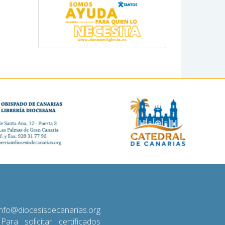
diocesisdecanarias.org
 Para solicitar certificados