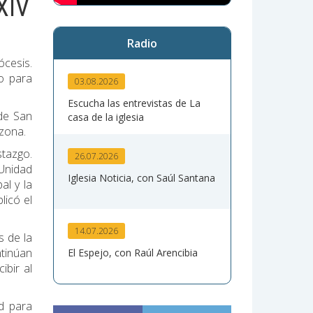
 XIV
Radio
ócesis.
o para
03.08.2026
Escucha las entrevistas de La
 de San
casa de la iglesia
 zona.
tazgo.
26.07.2026
 Unidad
Iglesia Noticia, con Saúl Santana
al y la
licó el
14.07.2026
s de la
ntinúan
El Espejo, con Raúl Arencibia
ibir al
ad para