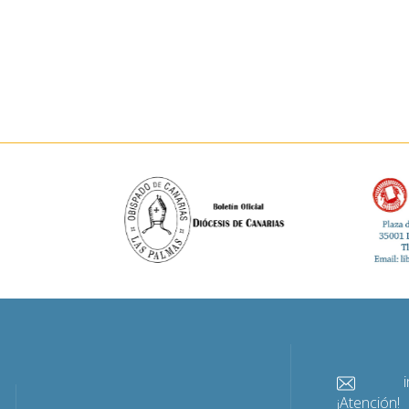
info@
¡Atención!