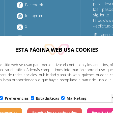
para desc
Facebook
los paso
sigu
Instagram
https://www
--solicitu
X
Plaza d
YouTube
Las Palmas
ESTA PÁGINA WEB USA COOKIES
928 31
e sitio web se usan para personalizar el contenido y los anuncios, o
nalizar el tráfico. Además compartimos información sobre el uso que
P. Menor
Cumplimiento
Transparencia
Horarios de misa
ners de redes sociales, publicidad y análisis web, quienes pueden c
es haya proporcionado o que hayan recopilado a partir del uso que
Legal
|
Política de Privacidad
|
Configuración de Cookies
|
C
Preferencias
Estadisticas
Marketing
6 - Diócesis de Canarias. Todos los derechos reservados
Página realizada por
W