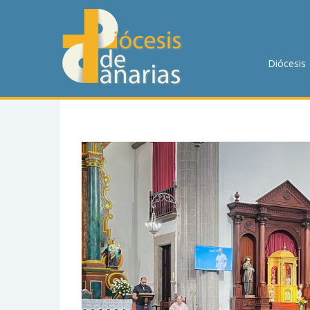
DIÓCESIS
PASTORAL
Diócesis
P. MENOR
CUMPLIMIENTO
TRANSPARENCIA
HORARIOS DE MISA
NOTICIAS
CONTACTO
BUSCAR EN LA WEB
LLAMA AHORA