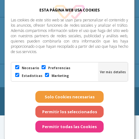
ESTA PÁGINA WEB USA COOKIES
Las cookies de este sitio web se usan para personalizar el contenido y
Diócesis
Pastoral
P. Menor
Cumplimiento
los anuncios, ofrecer funciones de redes sociales y analizar el tráfico.
Además compartimos información sobre el uso que haga del sitio web
con nuestros partners de redes sociales, publicidad y análisis web,
Transparencia
Horarios de misa
Noticias
quienes pueden combinarla con otra información que les haya
proporcionado o que hayan recopilado a partir del uso que haya hecho
de sus servicios.
Contacto
Necesario
Preferencias
Aviso Legal
|
Política de Privacidad
|
Configuración
Estadisticas
Marketing
de Cookies
|
Cookies
Copyright 2026 - Diócesis de Canarias. Todos los derechos
reservados
Página realizada por
Web Las Palmas