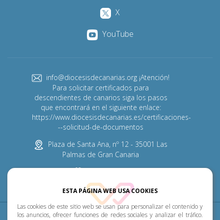
X
YouTube
info@diocesisdecanarias.org ¡Atención!
Para solicitar certificados para
descendientes de canarios siga los pasos
que encontrará en el siguiente enlace:
https://www.diocesisdecanarias.es/certificaciones-
--solicitud-de-documentos
Plaza de Santa Ana, nº 12 - 35001 Las
Palmas de Gran Canaria
928 313 600
ESTA PÁGINA WEB USA COOKIES
Las cookies de este sitio web se usan para personalizar el contenido y
Diócesis
Pastoral
P. Menor
Cumplimiento
los anuncios, ofrecer funciones de redes sociales y analizar el tráfico.