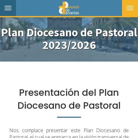
Toggle
Togg
navigation
navi
Plan Diocesano de Pastoral
2023/2026
Presentación del Plan
Diocesano de Pastoral
Nos complace presentar este Plan Diocesano de
Pastoral, el cual se enmarca en la visión transversal de