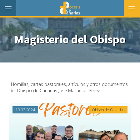
Toggle
Togg
navigation
navi
Magisterio del Obispo
-Homilías, cartas pastorales, artículos y otros documentos
del Obispo de Canarias José Mazuelos Pérez.
19.03.2024
Obispo de Canarias