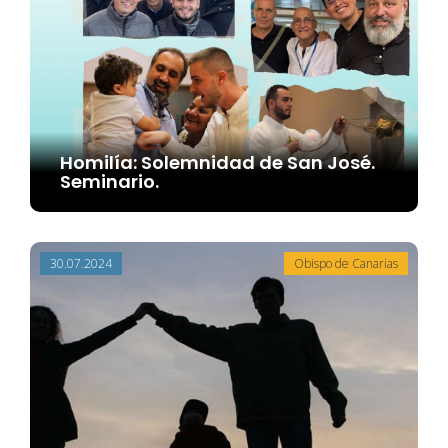
Homilía: Solemnidad de San José.
Seminario.
e documentos
30.07.2024
Obispo de Canarias
a