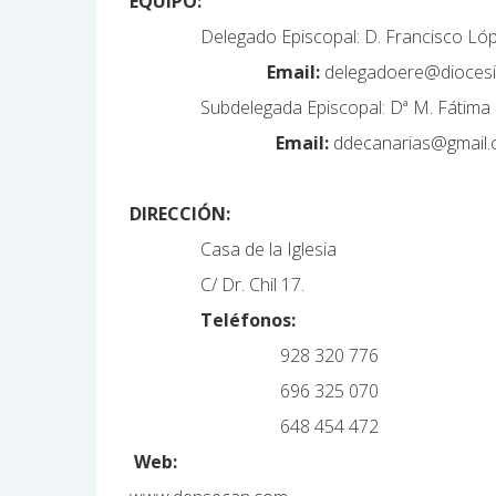
EQUIPO:
Delegado Episcopal: D. Francisco L
Email:
delegadoere@diocesi
Subdelegada Episcopal: Dª M. Fátima H
Email:
ddecanarias@gmail
DIRECCIÓN:
Casa de la Iglesia
C/ Dr. Chil 17.
Teléfonos:
928 320 776
696 325 070
648 454 472
Web: