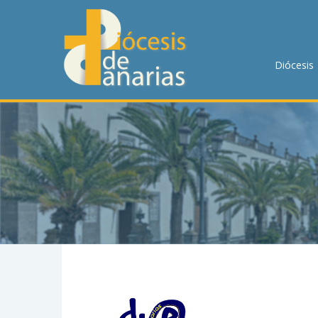
DIÓCESIS
PASTORAL
Diócesis
P. MENOR
DELEGACIONES
DEPARTAMENTOS
CUMPLIMIENTO
MOVIMIENTOS Y ASOCIACIONES
PLAN DIOCESANO DE PASTORAL
TRANSPARENCIA
JUBILEO 2025
HORARIOS DE MISA
PREPARACIÓN AL MATRIMONIO
NOTICIAS
CONTACTO
BUSCAR EN LA WEB
LLAMA AHORA