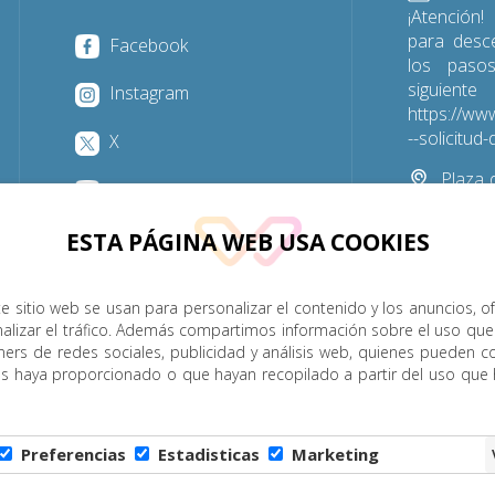
¡Atención!
para desc
Facebook
los paso
sigu
Instagram
https://www
--solicitu
X
Plaza d
YouTube
Las Palmas
ESTA PÁGINA WEB USA COOKIES
928 31
e sitio web se usan para personalizar el contenido y los anuncios, o
nalizar el tráfico. Además compartimos información sobre el uso que
P. Menor
Cumplimiento
Transparencia
Horarios de misa
ners de redes sociales, publicidad y análisis web, quienes pueden c
es haya proporcionado o que hayan recopilado a partir del uso que
Legal
|
Política de Privacidad
|
Configuración de Cookies
|
C
Preferencias
Estadisticas
Marketing
6 - Diócesis de Canarias. Todos los derechos reservados
Página realizada por
W