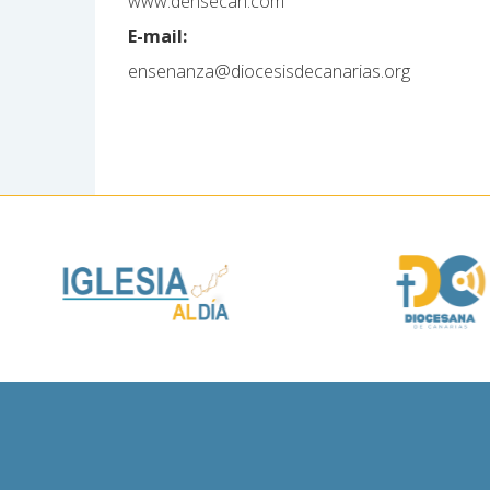
www.densecan.com
E-mail:
ensenanza@diocesisdecanarias.org