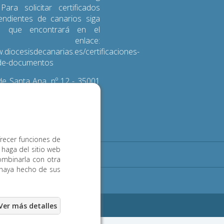
 Para solicitar certificados
endientes de canarios siga
s que encontrará en el
iente enlace:
.diocesisdecanarias.es/certificaciones-
d-de-documentos
e Santa Ana, nº 12 - 35001
 de Gran Canaria
3 600
frecer funciones de
 haga del sitio web
Noticias
Contacto
ombinarla con otra
 haya hecho de sus
ookies
eb Las Palmas