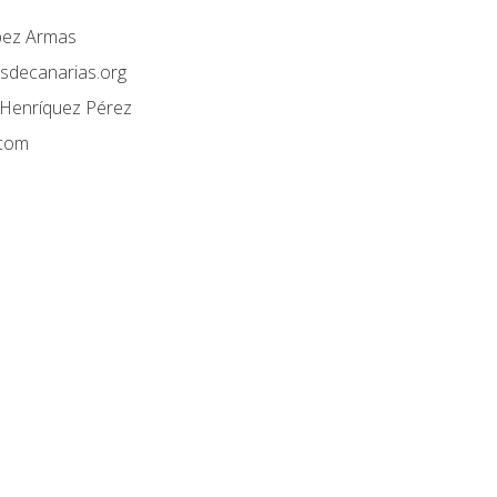
ópez Armas
sdecanarias.org
enríquez Pérez
.com