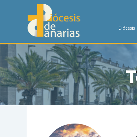
DIÓCESIS
PASTORAL
Diócesis
P. MENOR
DELEGACIONES
DEPARTAMENTOS
CUMPLIMIENTO
MOVIMIENTOS Y ASOCIACIONES
PLAN DIOCESANO DE PASTORAL
TRANSPARENCIA
JUBILEO 2025
T
HORARIOS DE MISA
PREPARACIÓN AL MATRIMONIO
NOTICIAS
CONTACTO
BUSCAR EN LA WEB
LLAMA AHORA