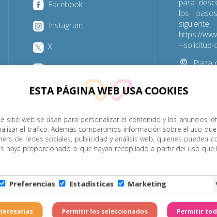
para desc
Facebook
los paso
sigu
Instagram
https://www
--solicitu
X
Plaza d
YouTube
Las Palmas
ESTA PÁGINA WEB USA COOKIES
928 31
e sitio web se usan para personalizar el contenido y los anuncios, o
nalizar el tráfico. Además compartimos información sobre el uso que
P. Menor
Cumplimiento
Transparencia
Horarios de misa
ners de redes sociales, publicidad y análisis web, quienes pueden c
es haya proporcionado o que hayan recopilado a partir del uso que
Legal
|
Política de Privacidad
|
Configuración de Cookies
|
C
Preferencias
Estadisticas
Marketing
6 - Diócesis de Canarias. Todos los derechos reservados
Página realizada por
W