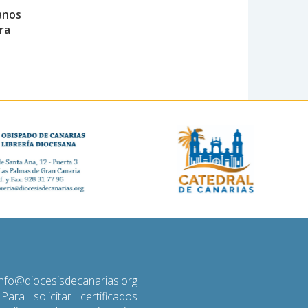
anos
ira
diocesisdecanarias.org
 Para solicitar certificados