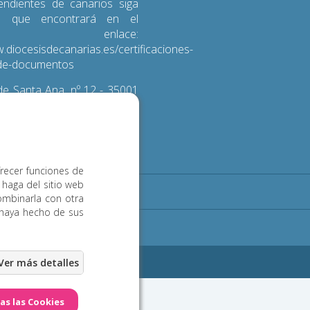
endientes de canarios siga
s que encontrará en el
iente enlace:
.diocesisdecanarias.es/certificaciones-
d-de-documentos
e Santa Ana, nº 12 - 35001
 de Gran Canaria
3 600
frecer funciones de
 haga del sitio web
Noticias
Contacto
ombinarla con otra
 haya hecho de sus
ookies
eb Las Palmas