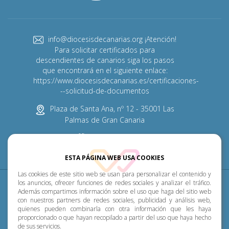
info@diocesisdecanarias.org ¡Atención!
Para solicitar certificados para
descendientes de canarios siga los pasos
que encontrará en el siguiente enlace:
https://www.diocesisdecanarias.es/certificaciones-
--solicitud-de-documentos
Plaza de Santa Ana, nº 12 - 35001 Las
Palmas de Gran Canaria
928 313 600
ESTA PÁGINA WEB USA COOKIES
Las cookies de este sitio web se usan para personalizar el contenido y
Diócesis
Pastoral
P. Menor
Cumplimiento
los anuncios, ofrecer funciones de redes sociales y analizar el tráfico.
Además compartimos información sobre el uso que haga del sitio web
con nuestros partners de redes sociales, publicidad y análisis web,
Transparencia
Horarios de misa
Noticias
quienes pueden combinarla con otra información que les haya
proporcionado o que hayan recopilado a partir del uso que haya hecho
de sus servicios.