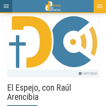
Toggle
Togg
navigation
navi
14/07/2026
El Espejo, con Raúl
Arencibia