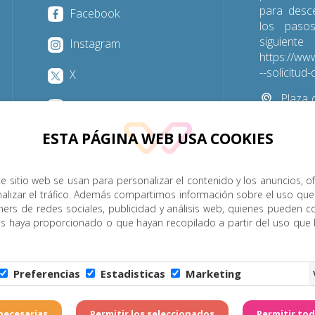
para desc
Facebook
los paso
sigu
Instagram
https://www
--solicitu
X
Plaza d
YouTube
Las Palmas
ESTA PÁGINA WEB USA COOKIES
928 31
e sitio web se usan para personalizar el contenido y los anuncios, o
nalizar el tráfico. Además compartimos información sobre el uso que
P. Menor
Cumplimiento
Transparencia
Horarios de misa
ners de redes sociales, publicidad y análisis web, quienes pueden c
es haya proporcionado o que hayan recopilado a partir del uso que
Legal
|
Política de Privacidad
|
Configuración de Cookies
|
C
Preferencias
Estadisticas
Marketing
6 - Diócesis de Canarias. Todos los derechos reservados
Página realizada por
W