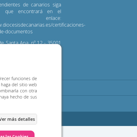
endientes de canarios siga
s que encontrará en el
iente enlace:
.diocesisdecanarias.es/certificaciones-
d-de-documentos
e Santa Ana, nº 12 - 35001
 de Gran Canaria
3 600
frecer funciones de
 haga del sitio web
Noticias
Contacto
ombinarla con otra
 haya hecho de sus
ookies
eb Las Palmas