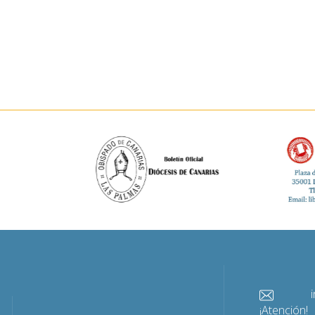
info@
¡Atención!