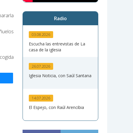
pararla
Radio
ñuelos
03.08.2026
Escucha las entrevistas de La
casa de la iglesia
acogida
26.07.2026
Iglesia Noticia, con Saúl Santana
14.07.2026
El Espejo, con Raúl Arencibia