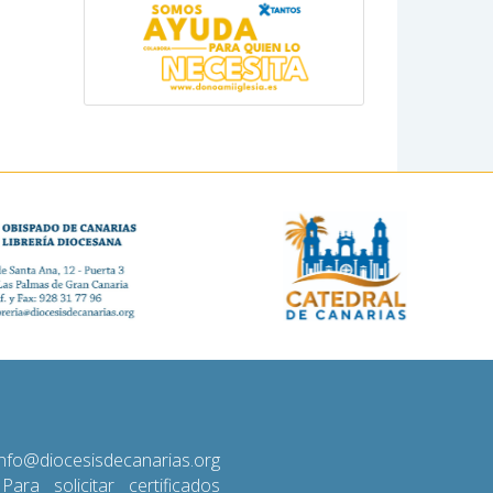
diocesisdecanarias.org
 Para solicitar certificados