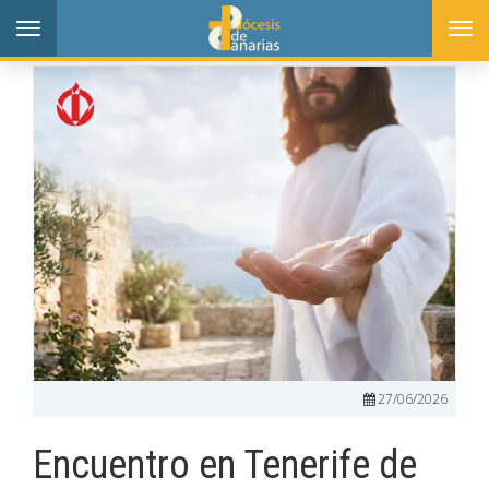
Toggle
Togg
navigation
navi
27/06/2026
Encuentro en Tenerife de