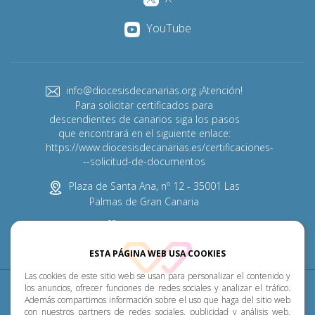
YouTube
info@diocesisdecanarias.org ¡Atención!
Para solicitar certificados para
descendientes de canarios siga los pasos
que encontrará en el siguiente enlace:
https://www.diocesisdecanarias.es/certificaciones-
--solicitud-de-documentos
Plaza de Santa Ana, nº 12 - 35001 Las
Palmas de Gran Canaria
928 313 600
ESTA PÁGINA WEB USA COOKIES
Las cookies de este sitio web se usan para personalizar el contenido y
Diócesis
Pastoral
P. Menor
Cumplimiento
los anuncios, ofrecer funciones de redes sociales y analizar el tráfico.
Además compartimos información sobre el uso que haga del sitio web
con nuestros partners de redes sociales, publicidad y análisis web,