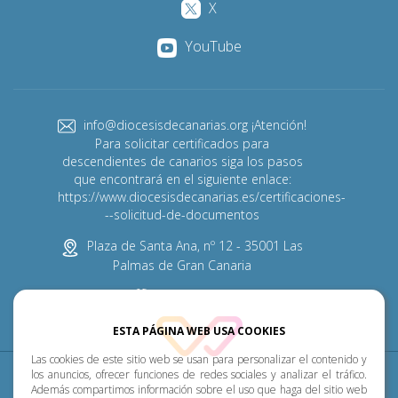
X
YouTube
info@diocesisdecanarias.org ¡Atención!
Para solicitar certificados para
descendientes de canarios siga los pasos
que encontrará en el siguiente enlace:
https://www.diocesisdecanarias.es/certificaciones-
--solicitud-de-documentos
Plaza de Santa Ana, nº 12 - 35001 Las
Palmas de Gran Canaria
928 313 600
ESTA PÁGINA WEB USA COOKIES
Las cookies de este sitio web se usan para personalizar el contenido y
Diócesis
Pastoral
P. Menor
Cumplimiento
los anuncios, ofrecer funciones de redes sociales y analizar el tráfico.
Además compartimos información sobre el uso que haga del sitio web