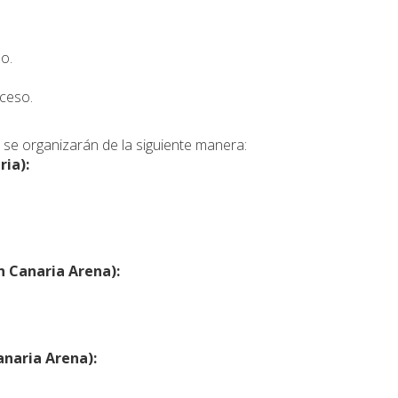
o.
cceso.
ón se organizarán de la siguiente manera:
ria):
n Canaria Arena):
anaria Arena):