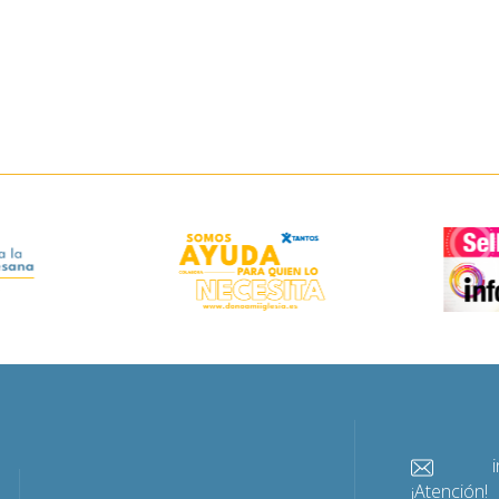
info@
¡Atención!