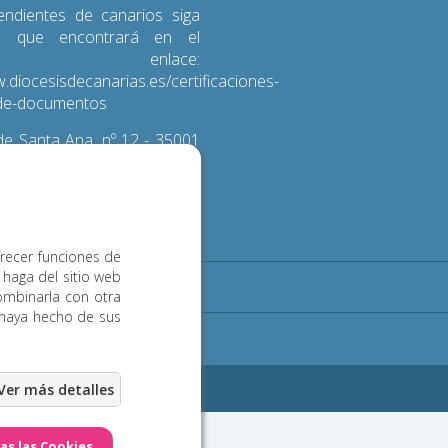
endientes de canarios siga
s que encontrará en el
iente enlace:
.diocesisdecanarias.es/certificaciones-
d-de-documentos
e Santa Ana, nº 12 - 35001
 de Gran Canaria
3 600
frecer funciones de
 haga del sitio web
Noticias
Contacto
ombinarla con otra
 haya hecho de sus
ookies
eb Las Palmas