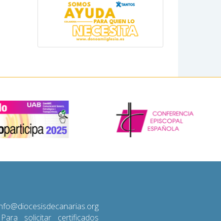
diocesisdecanarias.org
 Para solicitar certificados