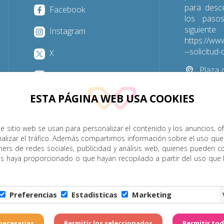
para desc
Facebook
los paso
sigu
Instagram
https://www
--solicitu
X
Plaza d
YouTube
Las Palmas
ESTA PÁGINA WEB USA COOKIES
928 31
e sitio web se usan para personalizar el contenido y los anuncios, o
nalizar el tráfico. Además compartimos información sobre el uso que
P. Menor
Cumplimiento
Transparencia
Horarios de misa
ners de redes sociales, publicidad y análisis web, quienes pueden c
es haya proporcionado o que hayan recopilado a partir del uso que
Legal
|
Política de Privacidad
|
Configuración de Cookies
|
C
Preferencias
Estadisticas
Marketing
6 - Diócesis de Canarias. Todos los derechos reservados
Página realizada por
W