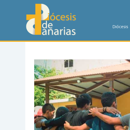
DIÓCESIS
PASTORAL
Diócesis
P. MENOR
CUMPLIMIENTO
TRANSPARENCIA
HORARIOS DE MISA
NOTICIAS
CONTACTO
BUSCAR EN LA WEB
LLAMA AHORA