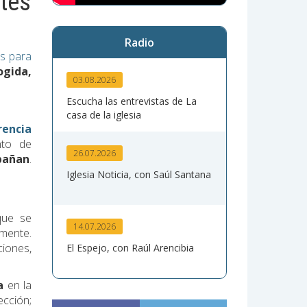
ntes
Radio
s para
ogida,
03.08.2026
Escucha las entrevistas de La
casa de la iglesia
rencia
to de
26.07.2026
pañan
.
Iglesia Noticia, con Saúl Santana
que se
14.07.2026
lmente.
ciones,
El Espejo, con Raúl Arencibia
ha
en la
ección;