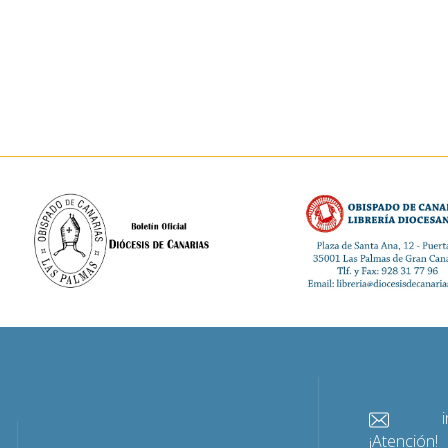
info@
¡Atención!