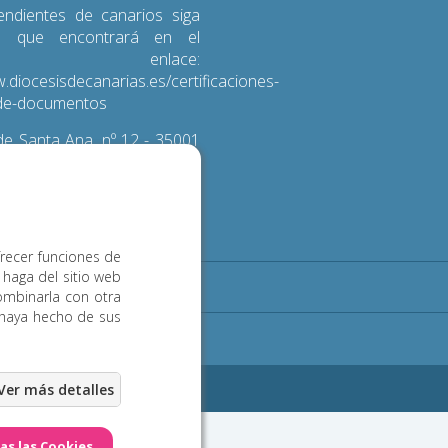
endientes de canarios siga
s que encontrará en el
iente enlace:
.diocesisdecanarias.es/certificaciones-
d-de-documentos
e Santa Ana, nº 12 - 35001
 de Gran Canaria
3 600
frecer funciones de
 haga del sitio web
Noticias
Contacto
ombinarla con otra
 haya hecho de sus
ookies
eb Las Palmas