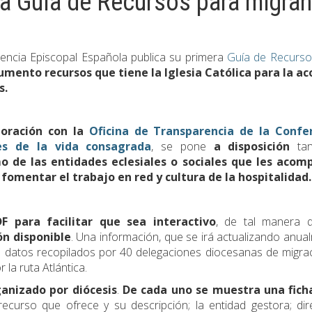
a Guía de Recursos para migra
encia Episcopal Española publica su primera
Guía de Recurso
umento recursos que tiene la Iglesia Católica para la ac
s.
oración con la
Oficina de Transparencia de la Confe
es de la vida consagrada
, se pone
a disposición
tan
 de las entidades eclesiales o sociales que les acom
omentar el trabajo en red y cultura de la hospitalidad.
F para facilitar que sea interactivo
, de tal manera 
ón disponible
. Una información, que se irá actualizando anua
 datos recopilados por 40 delegaciones diocesanas de migra
la ruta Atlántica.
anizado por diócesis
.
De cada uno se muestra una fic
ecurso que ofrece y su descripción; la entidad gestora; dir