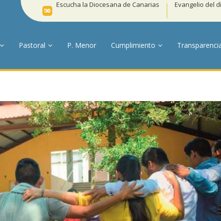
Escucha la Diocesana de Canarias
Evangelio del d
Pastoral
P. Menor
Cumplimiento
Transparenci