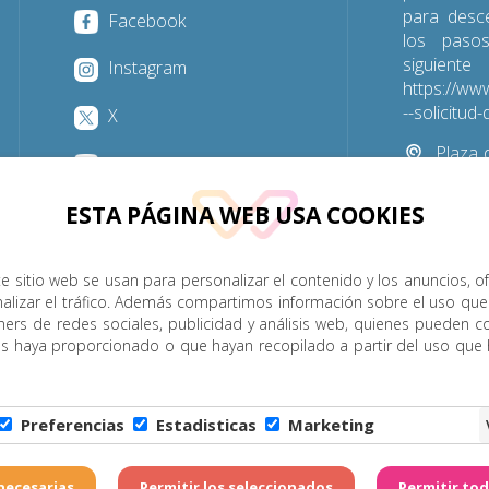
para desc
Facebook
los paso
sigu
Instagram
https://www
--solicitu
X
Plaza d
YouTube
Las Palmas
ESTA PÁGINA WEB USA COOKIES
928 31
e sitio web se usan para personalizar el contenido y los anuncios, o
nalizar el tráfico. Además compartimos información sobre el uso que
P. Menor
Cumplimiento
Transparencia
Horarios de misa
ners de redes sociales, publicidad y análisis web, quienes pueden c
es haya proporcionado o que hayan recopilado a partir del uso que
Legal
|
Política de Privacidad
|
Configuración de Cookies
|
C
Preferencias
Estadisticas
Marketing
6 - Diócesis de Canarias. Todos los derechos reservados
Página realizada por
W