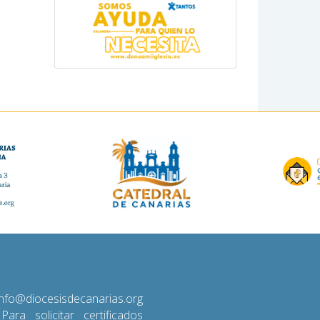
diocesisdecanarias.org
 Para solicitar certificados