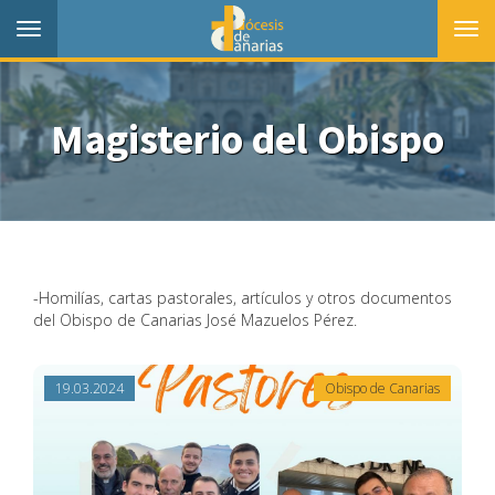
Toggle
Togg
navigation
navi
Magisterio del Obispo
-Homilías, cartas pastorales, artículos y otros documentos
del Obispo de Canarias José Mazuelos Pérez.
19.03.2024
Obispo de Canarias