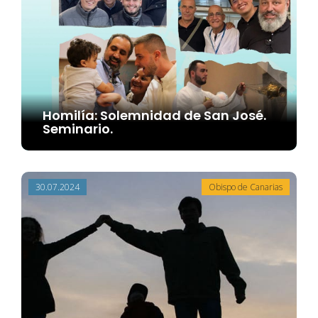
Homilía: Solemnidad de San José.
Seminario.
e documentos
30.07.2024
Obispo de Canarias
a