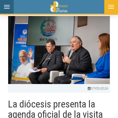
Toggle
Togg
navigation
navi
07/05/2026
La diócesis presenta la
agenda oficial de la visita