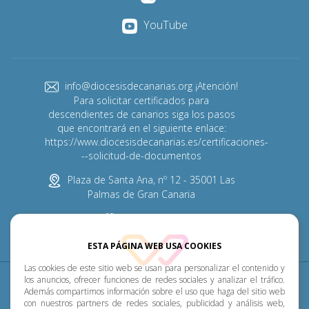
YouTube
info@diocesisdecanarias.org ¡Atención!
Para solicitar certificados para
descendientes de canarios siga los pasos
que encontrará en el siguiente enlace:
https://www.diocesisdecanarias.es/certificaciones-
--solicitud-de-documentos
Plaza de Santa Ana, nº 12 - 35001 Las
Palmas de Gran Canaria
928 313 600
ESTA PÁGINA WEB USA COOKIES
Las cookies de este sitio web se usan para personalizar el contenido y
Diócesis
Pastoral
P. Menor
Cumplimiento
los anuncios, ofrecer funciones de redes sociales y analizar el tráfico.
Además compartimos información sobre el uso que haga del sitio web
con nuestros partners de redes sociales, publicidad y análisis web,