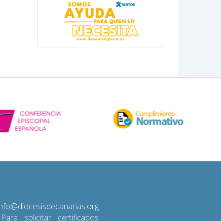
diocesisdecanarias.org
 Para solicitar certificados