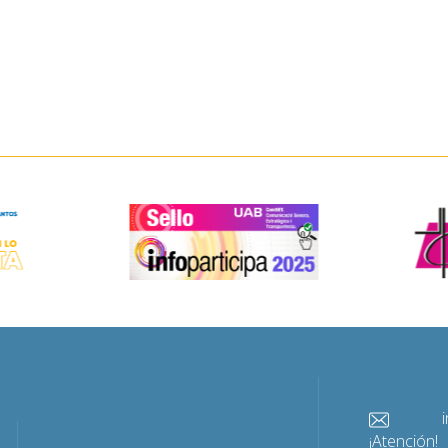
info@
¡Atención!