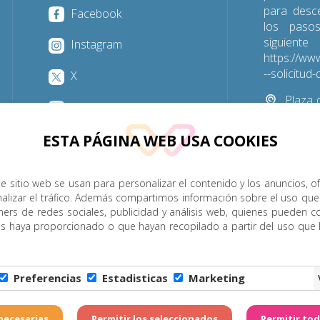
para desc
Facebook
los paso
sigu
Instagram
https://www
--solicitu
X
Plaza d
YouTube
Las Palmas
ESTA PÁGINA WEB USA COOKIES
928 31
e sitio web se usan para personalizar el contenido y los anuncios, o
nalizar el tráfico. Además compartimos información sobre el uso que
P. Menor
Cumplimiento
Transparencia
Horarios de misa
ners de redes sociales, publicidad y análisis web, quienes pueden c
es haya proporcionado o que hayan recopilado a partir del uso que
Legal
|
Política de Privacidad
|
Configuración de Cookies
|
C
Preferencias
Estadisticas
Marketing
6 - Diócesis de Canarias. Todos los derechos reservados
Página realizada por
W