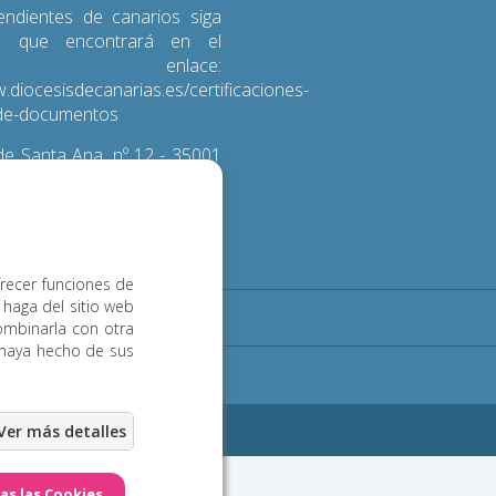
endientes de canarios siga
s que encontrará en el
iente enlace:
.diocesisdecanarias.es/certificaciones-
d-de-documentos
e Santa Ana, nº 12 - 35001
 de Gran Canaria
3 600
frecer funciones de
 haga del sitio web
Noticias
Contacto
ombinarla con otra
 haya hecho de sus
ookies
eb Las Palmas