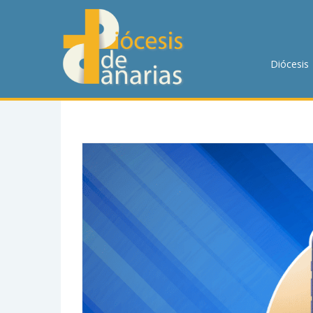
DIÓCESIS
PASTORAL
Diócesis
P. MENOR
CUMPLIMIENTO
TRANSPARENCIA
HORARIOS DE MISA
NOTICIAS
CONTACTO
BUSCAR EN LA WEB
LLAMA AHORA