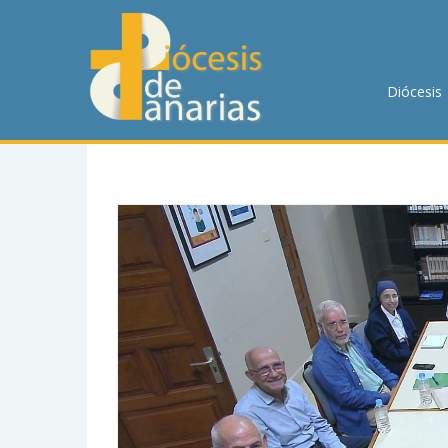
DIÓCESIS
PASTORAL
Diócesis
P. MENOR
CUMPLIMIENTO
TRANSPARENCIA
HORARIOS DE MISA
NOTICIAS
CONTACTO
BUSCAR EN LA WEB
LLAMA AHORA