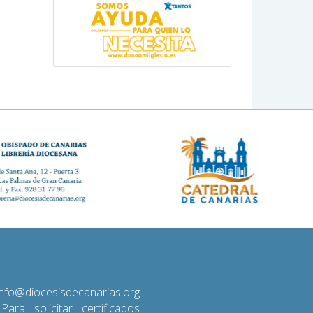
diocesisdecanarias.org
 Para solicitar certificados