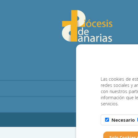
Las cookies de est
redes sociales y a
Diócesis
Pastoral
con nuestros part
información que l
servicios.
Aviso 
Necesario
Copyright 202