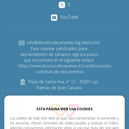
X
YouTube
info@diocesisdecanarias.org ¡Atención!
Para solicitar certificados para
descendientes de canarios siga los pasos
que encontrará en el siguiente enlace:
https://www.diocesisdecanarias.es/certificaciones-
--solicitud-de-documentos
Plaza de Santa Ana, nº 12 - 35001 Las
Palmas de Gran Canaria
928 313 600
ESTA PÁGINA WEB USA COOKIES
Las cookies de este sitio web se usan para personalizar el contenido y
Diócesis
Pastoral
P. Menor
Cumplimiento
los anuncios, ofrecer funciones de redes sociales y analizar el tráfico.
Además compartimos información sobre el uso que haga del sitio web