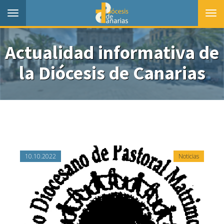
Toggle
Togg
navigation
navi
Actualidad informativa de
la Diócesis de Canarias
10.10.2022
Noticias