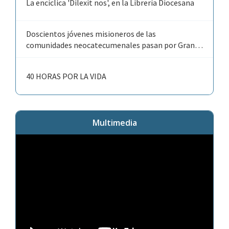
La encíclica 'Dilexit nos', en la Librería Diocesana
Doscientos jóvenes misioneros de las
comunidades neocatecumenales pasan por Gran
Canaria y Tenerife camino de la JMJ
40 HORAS POR LA VIDA
Multimedia