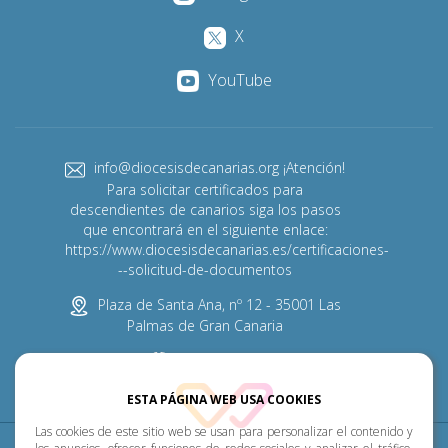
X
YouTube
info@diocesisdecanarias.org ¡Atención!
Para solicitar certificados para
descendientes de canarios siga los pasos
que encontrará en el siguiente enlace:
https://www.diocesisdecanarias.es/certificaciones-
--solicitud-de-documentos
Plaza de Santa Ana, nº 12 - 35001 Las
Palmas de Gran Canaria
928 313 600
ESTA PÁGINA WEB USA COOKIES
Las cookies de este sitio web se usan para personalizar el contenido y
Diócesis
Pastoral
P. Menor
Cumplimiento