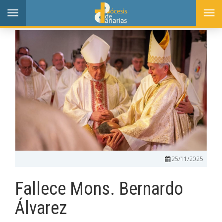
Toggle
Togg
navigation
navi
25/11/2025
Fallece Mons. Bernardo
Álvarez